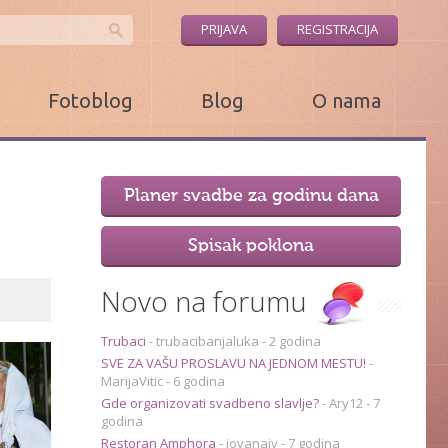
PRIJAVA
REGISTRACIJA
Fotoblog
Blog
O nama
Planer svadbe za godinu dana
Spisak poklona
Novo na forumu
Trubaci
-
trubacibanjaluka
- 2 godina
SVE ZA VAŠU PROSLAVU NA JEDNOM MESTU!
-
MarijaVitic
- 6 godina
Gde organizovati svadbeno slavlje?
-
Ary12
- 7
godina
Restoran Amphora
-
jovanaiv
- 7 godina