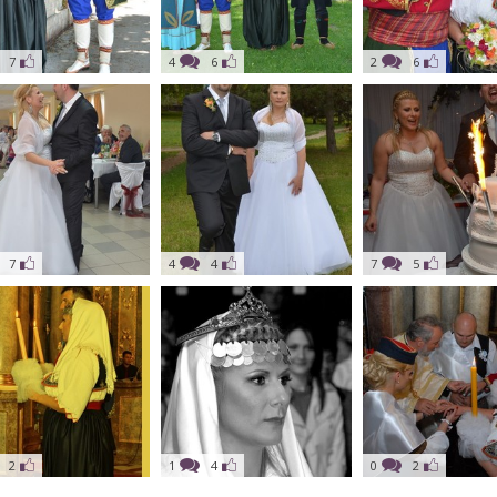
7
4
6
2
6
7
4
4
7
5
2
1
4
0
2