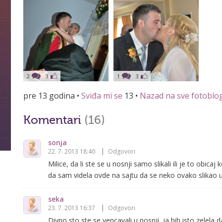
2
3
1
3
pre 13 godina •
Sviđa mi se
13
•
Nazad na sve fotoblo
Komentari
(16)
sonja
22. 7. 2013 18:40
Odgovori
Milice, da li ste se u nosnji samo slikali ili je to obic
da sam videla ovde na sajtu da se neko ovako slikao u n
seka
23. 7. 2013 16:37
Odgovori
Divno sto ste se vencavali u nosnji, ja bih isto zelela 