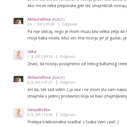
Ako moze neka preporuka gde ste iznajmili/sili nosnju
Milastellina
(Autor)
24. 7. 2013 07:26
Odgovori
Pa nije obicaj, nego je mom muzu bila velika zelja da
moja baba nosila. Muz vec ima nosnju jer je guslar, j
seka
1. 8. 2013 09:33
Odgovori
Znaci, da nosnju pozajmimo od nekog kulturnog cent
Milastellina
(Autor)
8. 8. 2013 07:27
Odgovori
AH da, tek sad vidim :) ja vise i ne znsm sta sam nap
iznajmila u jednoj prodavnici koja se bavi iznajmljiva
SanjaBoško
9. 8. 2013 18:36
Odgovori
Prelepa tradicionalna svadba! :) Svaka Vam cast! :)