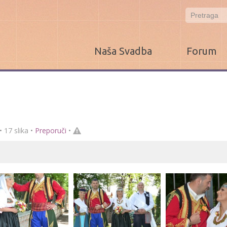
Naša Svadba
Forum
• 17 slika •
Preporuči
•