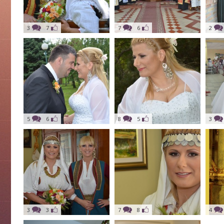
3
7
7
6
2
5
6
8
5
3
3
3
7
8
4