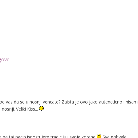
gove
aj kod vas da se u nosnji vencate? Zaista je ovo jako autencticno i nisa
osnji. Veliki Kiss...
da na taj nacin ispostujem tradiciju i svoje korene
Sve pohvale!