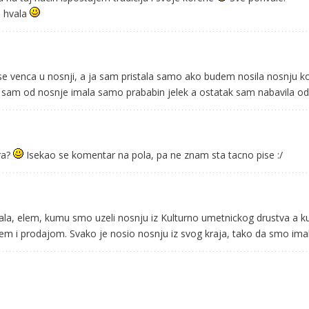
, hvala
 se venca u nosnji, a ja sam pristala samo ako budem nosila nosnju ko
a sam od nosnje imala samo prababin jelek a ostatak sam nabavila od
ra?
Isekao se komentar na pola, pa ne znam sta tacno pise :/
isala, elem, kumu smo uzeli nosnju iz Kulturno umetnickog drustva a 
njem i prodajom. Svako je nosio nosnju iz svog kraja, tako da smo imal