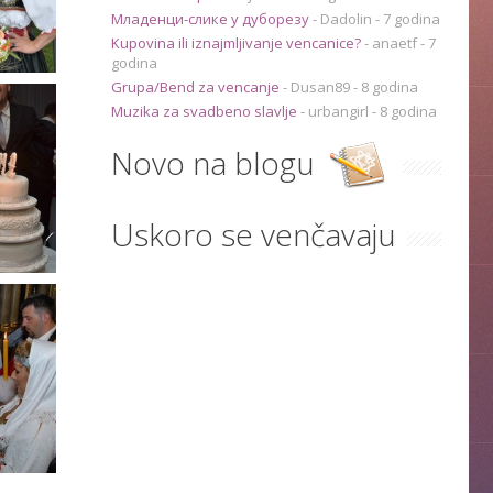
Младенци-слике у дуборезу
-
Dadolin
- 7 godina
Kupovina ili iznajmljivanje vencanice?
-
anaetf
- 7
godina
Grupa/Bend za vencanje
-
Dusan89
- 8 godina
Muzika za svadbeno slavlje
-
urbangirl
- 8 godina
Novo na blogu
Uskoro se venčavaju