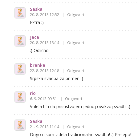
Saska
20. 8. 2013 12:52
Odgovori
Extra :)
Jaca
20. 8. 2013 13:14
Odgovori
:) Odlicno!
branka
22. 8. 2013 12:18
Odgovori
Srpska svadba za primer! :)
rio
6. 9. 2013 09:51
Odgovori
Volela bih da prisustvujem jednoj ovakvoj svadbi :)
Saska
21. 9. 2013 11:14
Odgovori
Dugo nisam videla tradicionalnu svadbu! :) Prelepo!