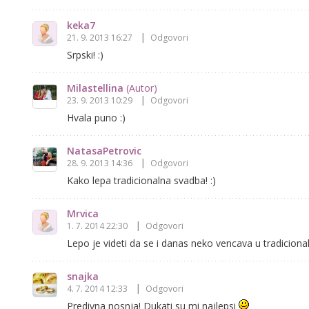
keka7
21. 9. 2013 16:27
Odgovori
Srpski! :)
Milastellina
(Autor)
23. 9. 2013 10:29
Odgovori
Hvala puno :)
NatasaPetrovic
28. 9. 2013 14:36
Odgovori
Kako lepa tradicionalna svadba! :)
Mrvica
1. 7. 2014 22:30
Odgovori
Lepo je videti da se i danas neko vencava u tradiciona
snajka
4. 7. 2014 12:33
Odgovori
Predivna nosnja! Dukati su mi najlepsi