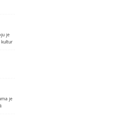
ju je
 kultur
kuma je
i