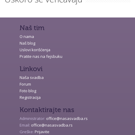
Naš tim
O nama
Naš blog
Uslovi korišćenja
Pratite nas na fejsbuku
Linkovi
Naša svadba
Forum
Foto blog
Registracija
Kontaktirajte nas
Administrator:
office@nasasvadba.rs
Email:
office@nasasvadba.rs
Greške:
Prijavite