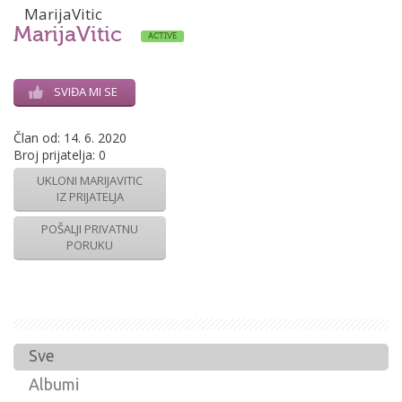
MarijaVitic
MarijaVitic
ACTIVE
SVIĐA MI SE
Član od:
14. 6. 2020
Broj prijatelja:
0
UKLONI MARIJAVITIC
IZ PRIJATELJA
POŠALJI PRIVATNU
PORUKU
Sve
Albumi