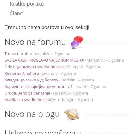
Kratke poruke
Članci
Trenutno nema postova u ovoj sekciji
Novo na forumu
Trubaci
-
trubacibanjaluka
- 2 godina
SVE ZA VAŠU PROSLAVU NA JEDNOM MESTU!
-
MarijaVitic
- 6 godina
Gde organizovati svadbeno slavlje?
-
Ary12
- 7 godina
Restoran Amphora
-
jovanaiv
- 7 godina
Младенци-слике у дуборезу
-
Dadolin
- 7 godina
Kupovina ili iznajmljivanje vencanice?
-
anaetf
- 7 godina
Grupa/Bend za vencanje
-
Dusan89
- 8 godina
Muzika za svadbeno slavlje
-
urbangirl
- 8 godina
Novo na blogu
Uskoro se venčavaju