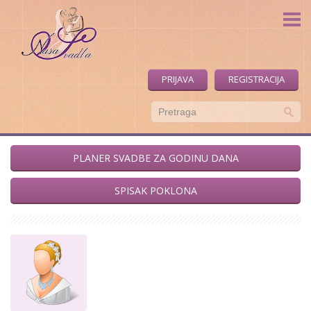
Naša Svadba
Forum
Fotoblog
PRIJAVA
REGISTRACIJA
Blog
O nama
PLANER SVADBE ZA GODINU DANA
SPISAK POKLONA