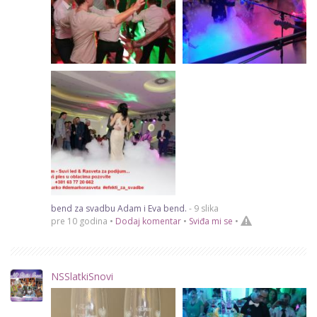
bend za svadbu Adam i Eva bend.
- 9 slika
pre 10 godina •
Dodaj komentar
•
Sviđa mi se
•
NSSlatkiSnovi