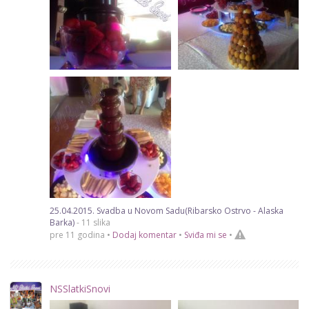
25.04.2015. Svadba u Novom Sadu(Ribarsko Ostrvo - Alaska
Barka)
- 11 slika
pre 11 godina •
Dodaj komentar
•
Sviđa mi se
•
NSSlatkiSnovi