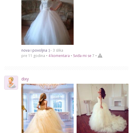
nova i povoljna :)
- 3 slika
pre 11 godina •
4 komentara
•
Sviđa mi se
7
•
dixy