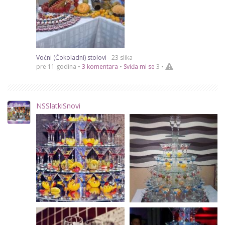
Voćni (Čokoladni) stolovi
- 23 slika
pre 11 godina •
3 komentara
•
Sviđa mi se
3
•
NSSlatkiSnovi