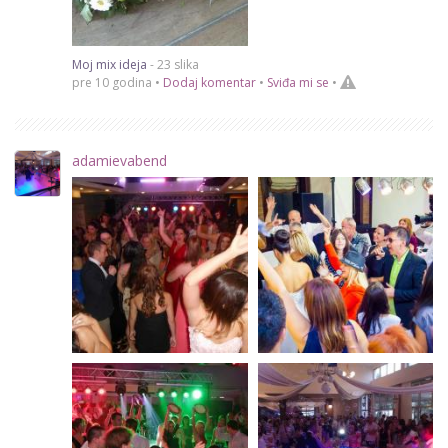
Moj mix ideja
- 23 slika
pre 10 godina •
Dodaj komentar
•
Sviđa mi se
•
adamievabend