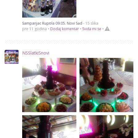
Sampanjac Kupola 09.05. Novi Sad
- 15 slika
pre 11 godina •
Dodaj komentar
•
Sviđa mi se
•
NSSlatkiSnovi