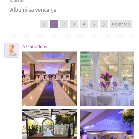
Albumi sa venčanja
1
2
3
4
5
Ukupno: 6
AzzaroClubs