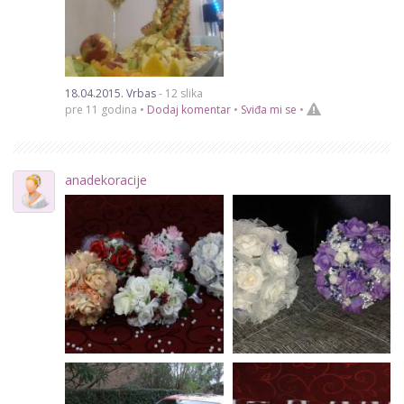
18.04.2015. Vrbas
- 12 slika
pre 11 godina •
Dodaj komentar
•
Sviđa mi se
•
anadekoracije