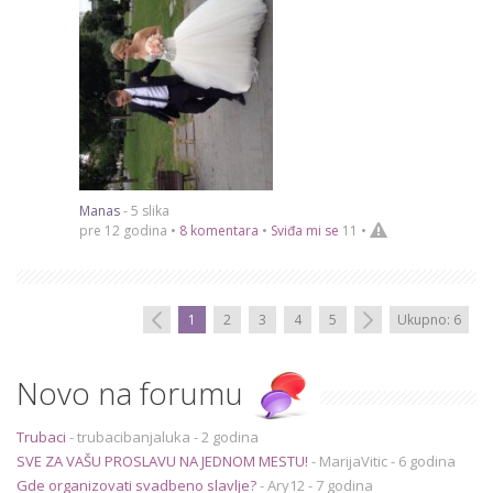
Manas
- 5 slika
pre 12 godina •
8 komentara
•
Sviđa mi se
11
•
1
2
3
4
5
Ukupno: 6
Novo na forumu
Trubaci
-
trubacibanjaluka
- 2 godina
SVE ZA VAŠU PROSLAVU NA JEDNOM MESTU!
-
MarijaVitic
- 6 godina
Gde organizovati svadbeno slavlje?
-
Ary12
- 7 godina