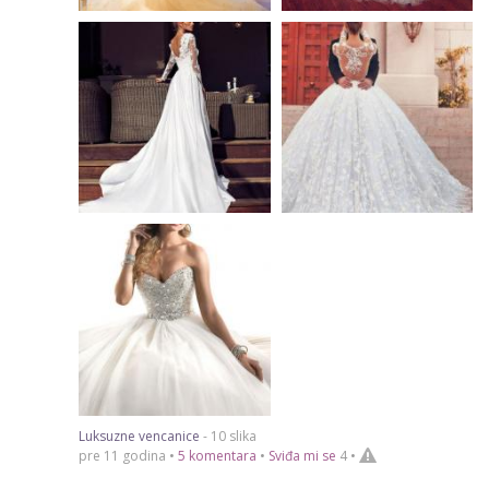
Luksuzne vencanice
- 10 slika
pre 11 godina •
5 komentara
•
Sviđa mi se
4
•