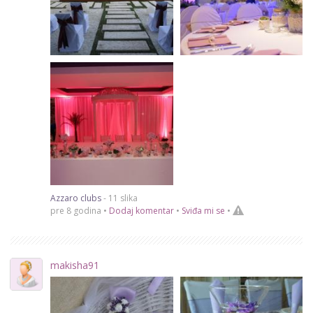
Azzaro clubs
- 11 slika
pre 8 godina •
Dodaj komentar
•
Sviđa mi se
•
makisha91