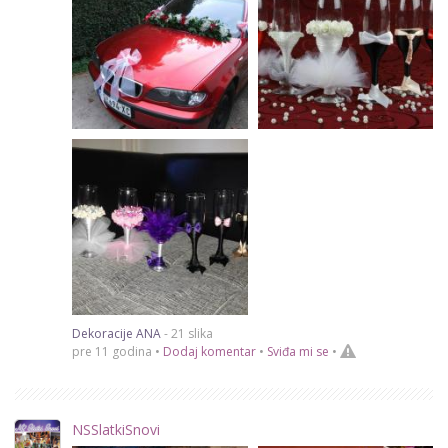
Dekoracije ANA
- 21 slika
pre 11 godina •
Dodaj komentar
•
Sviđa mi se
•
NSSlatkiSnovi