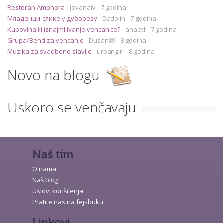
Restoran Amphora
-
jovanaiv
- 7 godina
Младенци-слике у дуборезу
-
Dadolin
- 7 godina
Kupovina ili iznajmljivanje vencanice?
-
anaetf
- 7 godina
Grupa/Bend za vencanje
-
Dusan89
- 8 godina
Muzika za svadbeno slavlje
-
urbangirl
- 8 godina
Novo na blogu
Uskoro se venčavaju
Naš tim
O nama
Naš blog
Uslovi korišćenja
Pratite nas na fejsbuku
Linkovi