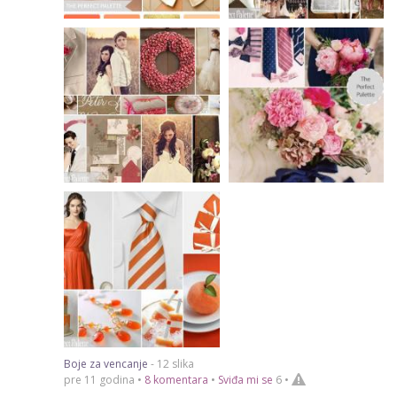
Boje za vencanje
- 12 slika
pre 11 godina •
8 komentara
•
Sviđa mi se
6
•