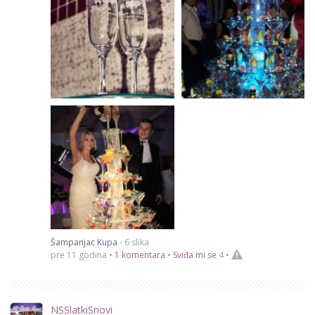
Šampanjac Kupa
- 6 slika
pre 11 godina •
1 komentara
•
Sviđa mi se
4
•
NSSlatkiSnovi