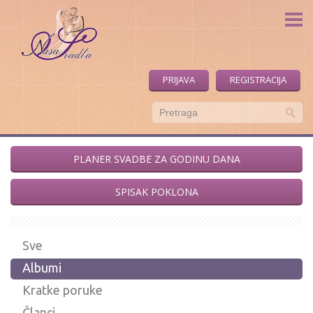
Naša Svadba
Forum
Fotoblog
PRIJAVA
REGISTRACIJA
Blog
O nama
PLANER SVADBE ZA GODINU DANA
SPISAK POKLONA
Sve
Albumi
Kratke poruke
Članci