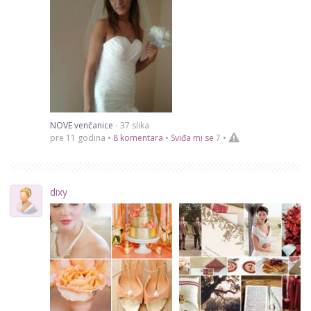
NOVE venčanice
- 37 slika
pre 11 godina •
8 komentara
•
Sviđa mi se
7
•
dixy