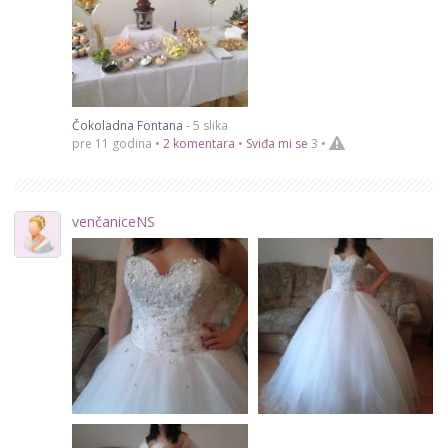
Čokoladna Fontana
- 5 slika
pre 11 godina •
2 komentara
•
Sviđa mi se
3
•
venčaniceNS